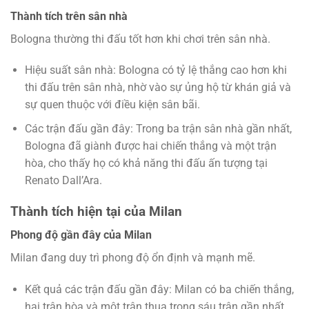
Thành tích trên sân nhà
Bologna thường thi đấu tốt hơn khi chơi trên sân nhà.
Hiệu suất sân nhà: Bologna có tỷ lệ thắng cao hơn khi
thi đấu trên sân nhà, nhờ vào sự ủng hộ từ khán giả và
sự quen thuộc với điều kiện sân bãi.
Các trận đấu gần đây: Trong ba trận sân nhà gần nhất,
Bologna đã giành được hai chiến thắng và một trận
hòa, cho thấy họ có khả năng thi đấu ấn tượng tại
Renato Dall’Ara.
Thành tích hiện tại của Milan
Phong độ gần đây của Milan
Milan đang duy trì phong độ ổn định và mạnh mẽ.
Kết quả các trận đấu gần đây: Milan có ba chiến thắng,
hai trận hòa và một trận thua trong sáu trận gần nhất.