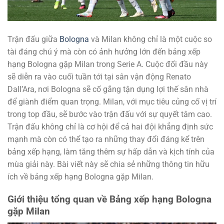
Trận đấu giữa
Bologna
và Milan không chỉ là một cuộc so
tài đáng chú ý mà còn có ảnh hưởng lớn đến bảng xếp
hạng Bologna gặp Milan trong Serie A. Cuộc đối đầu này
sẽ diễn ra vào cuối tuần tới tại sân vận động Renato
Dall’Ara, nơi Bologna sẽ cố gắng tận dụng lợi thế sân nhà
để giành điểm quan trọng. Milan, với mục tiêu củng cố vị trí
trong top đầu, sẽ bước vào trận đấu với sự quyết tâm cao.
Trận đấu không chỉ là cơ hội để cả hai đội khẳng định sức
mạnh mà còn có thể tạo ra những thay đổi đáng kể trên
bảng xếp hạng, làm tăng thêm sự hấp dẫn và kịch tính của
mùa giải này. Bài viết này sẽ chia sẻ những thông tin hữu
ích về bảng xếp hạng Bologna gặp Milan.
Giới thiệu tổng quan về Bảng xếp hạng Bologna
gặp Milan