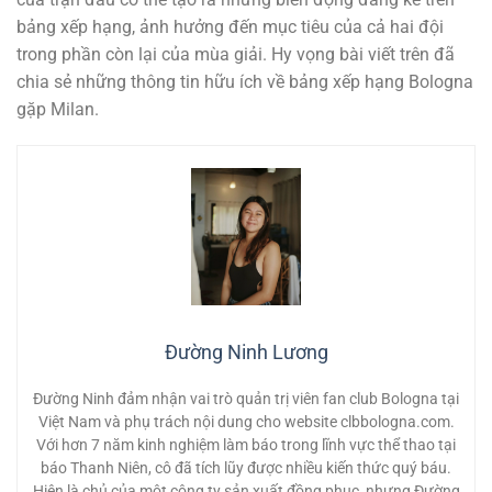
bảng xếp hạng, ảnh hưởng đến mục tiêu của cả hai đội
trong phần còn lại của mùa giải. Hy vọng bài viết trên đã
chia sẻ những thông tin hữu ích về bảng xếp hạng Bologna
gặp Milan.
Đường Ninh Lương
Đường Ninh đảm nhận vai trò quản trị viên fan club Bologna tại
Việt Nam và phụ trách nội dung cho website clbbologna.com.
Với hơn 7 năm kinh nghiệm làm báo trong lĩnh vực thể thao tại
báo Thanh Niên, cô đã tích lũy được nhiều kiến thức quý báu.
Hiện là chủ của một công ty sản xuất đồng phục, nhưng Đường