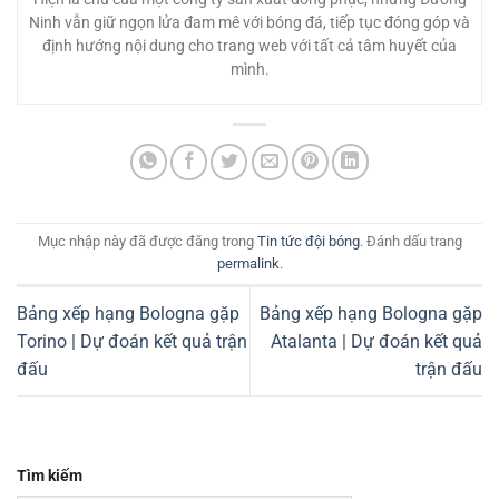
Ninh vẫn giữ ngọn lửa đam mê với bóng đá, tiếp tục đóng góp và
định hướng nội dung cho trang web với tất cả tâm huyết của
mình.
Mục nhập này đã được đăng trong
Tin tức đội bóng
. Đánh dấu trang
permalink
.
Bảng xếp hạng Bologna gặp
Bảng xếp hạng Bologna gặp
Torino | Dự đoán kết quả trận
Atalanta | Dự đoán kết quả
đấu
trận đấu
Tìm kiếm