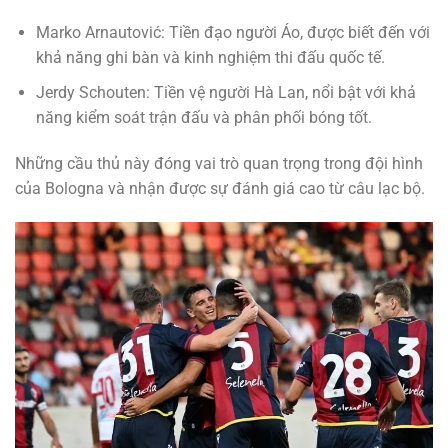
Marko Arnautović: Tiền đạo người Áo, được biết đến với
khả năng ghi bàn và kinh nghiệm thi đấu quốc tế.
Jerdy Schouten: Tiền vệ người Hà Lan, nổi bật với khả
năng kiểm soát trận đấu và phân phối bóng tốt.
Những cầu thủ này đóng vai trò quan trọng trong đội hình
của Bologna và nhận được sự đánh giá cao từ câu lạc bộ.