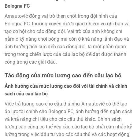
Bologna FC
Arnautović đóng vai trò then chốt trong đội hình của
Bologna FC, thường xuyên được giao nhiệm vụ ghi bàn và
tạo cơ hội cho các đồng đội. Vai trò của anh không chỉ
nằm ở kỹ năng chơi bóng mà còn ở khả năng lãnh đạo và
ảnh hưởng tích cực đến các đồng đội, là một phần quan
trọng trong chiến lược của câu lạc bộ để đạt được thành
công trong các giải đấu.
Tác động của mức lương cao đến câu lạc bộ
Ảnh hưởng của mức lương cao đối với tài chính và chính
sách của câu lạc bộ
Việc trả lương cao cho cầu thủ như Arnautović có thể tạo
áp lực tài chính cho Bologna FC, ảnh hưởng đến ngân sách
và khả năng chi tiêu cho các cầu thủ khác. Chính sách
lương cao cũng có thể yêu cầu câu lạc bộ phải cân nhắc kỹ
lưỡng trong việc đầu tư vào các cầu thủ và các hoạt động