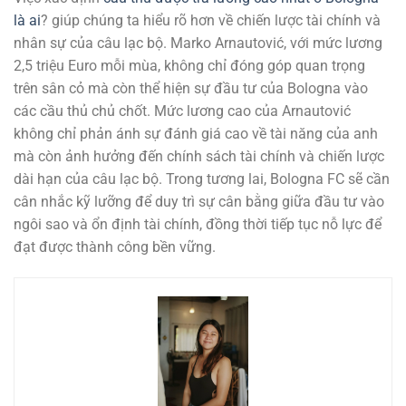
là ai
? giúp chúng ta hiểu rõ hơn về chiến lược tài chính và
nhân sự của câu lạc bộ. Marko Arnautović, với mức lương
2,5 triệu Euro mỗi mùa, không chỉ đóng góp quan trọng
trên sân cỏ mà còn thể hiện sự đầu tư của Bologna vào
các cầu thủ chủ chốt. Mức lương cao của Arnautović
không chỉ phản ánh sự đánh giá cao về tài năng của anh
mà còn ảnh hưởng đến chính sách tài chính và chiến lược
dài hạn của câu lạc bộ. Trong tương lai, Bologna FC sẽ cần
cân nhắc kỹ lưỡng để duy trì sự cân bằng giữa đầu tư vào
ngôi sao và ổn định tài chính, đồng thời tiếp tục nỗ lực để
đạt được thành công bền vững.