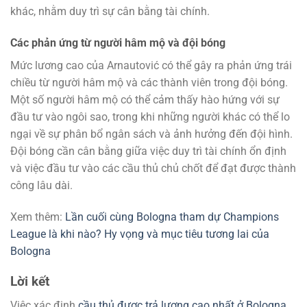
khác, nhằm duy trì sự cân bằng tài chính.
Các phản ứng từ người hâm mộ và đội bóng
Mức lương cao của Arnautović có thể gây ra phản ứng trái
chiều từ người hâm mộ và các thành viên trong đội bóng.
Một số người hâm mộ có thể cảm thấy hào hứng với sự
đầu tư vào ngôi sao, trong khi những người khác có thể lo
ngại về sự phân bổ ngân sách và ảnh hưởng đến đội hình.
Đội bóng cần cân bằng giữa việc duy trì tài chính ổn định
và việc đầu tư vào các cầu thủ chủ chốt để đạt được thành
công lâu dài.
Xem thêm:
Lần cuối cùng Bologna tham dự Champions
League là khi nào? Hy vọng và mục tiêu tương lai của
Bologna
Lời kết
Việc xác định
cầu thủ được trả lương cao nhất ở Bologna