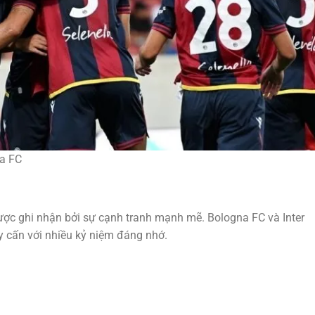
a FC
được ghi nhận bởi sự cạnh tranh mạnh mẽ. Bologna FC và Inter
 cấn với nhiều kỷ niệm đáng nhớ.