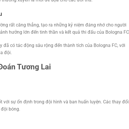
u
ường rất căng thẳng, tạo ra những kỷ niệm đáng nhớ cho người
nh hưởng lớn đến tinh thần và kết quả thi đấu của Bologna FC
y đã có tác động sâu rộng đến thành tích của Bologna FC, với
a đội.
 Đoán Tương Lai
ốt với sự ổn định trong đội hình và ban huấn luyện. Các thay đổi
 đội bóng.