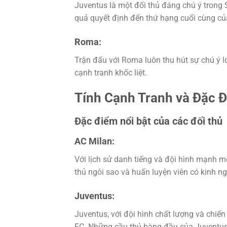
Juventus là một đối thủ đáng chú ý trong 
quả quyết định đến thứ hạng cuối cùng của
Roma:
Trận đấu với Roma luôn thu hút sự chú ý lớ
cạnh tranh khốc liệt.
Tính Cạnh Tranh và Đặc 
Đặc điểm nổi bật của các đối thủ
AC Milan:
Với lịch sử danh tiếng và đội hình mạnh m
thủ ngôi sao và huấn luyện viên có kinh 
Juventus:
Juventus, với đội hình chất lượng và chiến
FC. Những cầu thủ hàng đầu của Juventus 