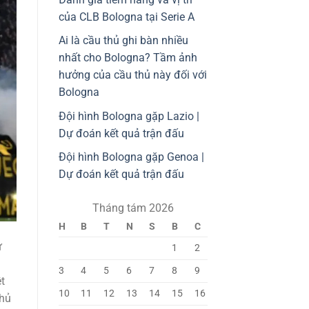
của CLB Bologna tại Serie A
Ai là cầu thủ ghi bàn nhiều
nhất cho Bologna? Tầm ảnh
hưởng của cầu thủ này đối với
Bologna
Đội hình Bologna gặp Lazio |
Dự đoán kết quả trận đấu
Đội hình Bologna gặp Genoa |
Dự đoán kết quả trận đấu
Tháng tám 2026
H
B
T
N
S
B
C
ử
1
2
3
4
5
6
7
8
9
t
10
11
12
13
14
15
16
thủ