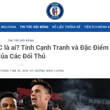
B BOLOGNA
TIN TỨC ĐỘI BÓNG
SỐ LIỆU THỐNG KÊ
TIỆN ÍCH BÓNG 
TIN TỨC ĐỘI BÓNG
C là ai? Tính Cạnh Tranh và Đặc Điểm
ủa Các Đối Thủ
THÁNG TÁM 30, 2024
BỞI
ĐƯỜNG NINH LƯƠNG