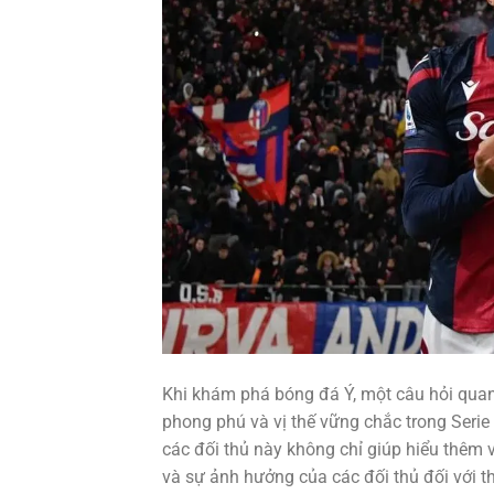
Khi khám phá bóng đá Ý, một câu hỏi quan t
phong phú và vị thế vững chắc trong Serie
các đối thủ này không chỉ giúp hiểu thêm v
và sự ảnh hưởng của các đối thủ đối với t